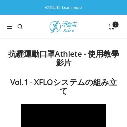
ス
特賣活動
Learn more
キ
ッ
プ
淨
0
ナ
對
ビ
流
ゲ
Xpure
ー
抗霾運動口罩Athlete - 使用教學
シ
影片
ョ
ン
Vol.1 - XFLOシステムの組み立
て