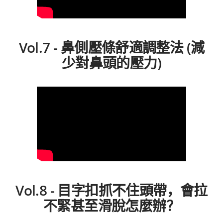
Vol.7 - 鼻側壓條舒適調整法 (減
少對鼻頭的壓力)
Vol.8 - 目字扣抓不住頭帶，會拉
不緊甚至滑脫怎麼辦？