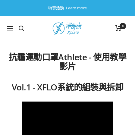
跳
特賣活動
Learn more
過
淨
0
導
對
航
流
Xpure
抗霾運動口罩Athlete - 使用教學
影片
Vol.1 - XFLO系統的組裝與拆卸