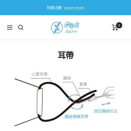
跳
特賣活動
Learn more
過
淨
0
導
對
航
流
Xpure
耳帶