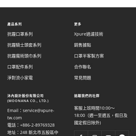
產品系列
更多
抗霾口罩系列
Xpure過濾技術
抗霾騎士頭套系列
銷售據點
抗霾魔術頭巾系列
口罩半客製方案
口罩配件系列
合作聯名
淨對流小家電
常見問題
​沐內設計股份有限公司
追蹤我們的社群
(MOONANA CO., LTD.)
客服上班時間10:00～
Email：service@xpure-
18:00（週一至週五，假日及
tw.com
國定假日除外)
電話：+886-2-89769328
地址：248 新北市五股區中