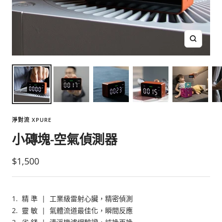
放
大
淨對流 XPURE
小磚塊-空氣偵測器
銷
$1,500
售
價
1. 精 準
| 工業級雷射心臟，精密偵測
格
2. 靈 敏
| 氣體流道最佳化，瞬間反應