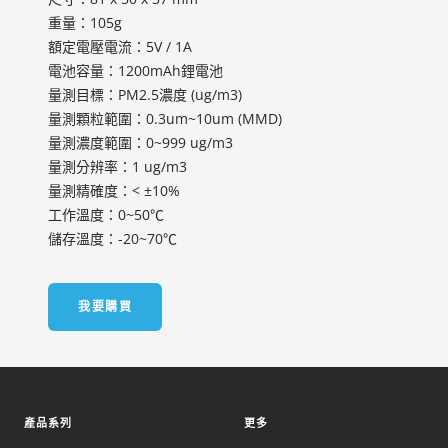
重量：105g
額定電壓電流：5V / 1A
電池容量：1200mAh鋰電池
量測目標：PM2.5濃度 (ug/m3)
量測顆粒範圍：0.3um~10um (MMD)
量測濃度範圍：0~999 ug/m3
量測分辨率：1 ug/m3
量測精確度：< ±10%
工作溫度：0~50℃
儲存溫度：-20~70℃
我要購買
產品系列
更多