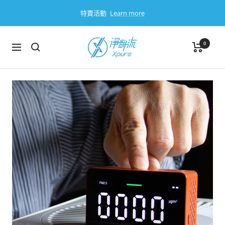
跳
特賣活動
Learn more
過
淨
0
導
對
航
流
Xpure