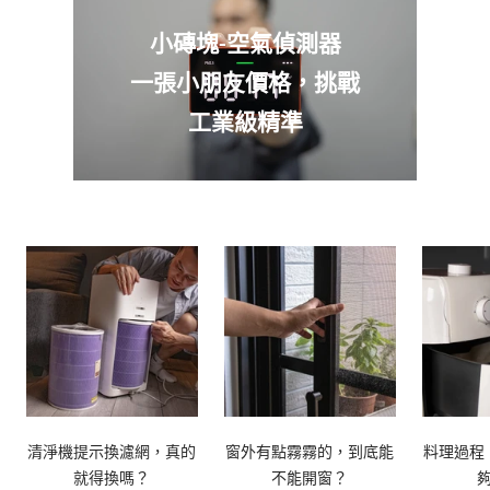
小磚塊-空氣偵測器
一張小朋友價格，挑戰
工業級精準
清淨機提示換濾網，真的
窗外有點霧霧的，到底能
料理過程
就得換嗎？
不能開窗？