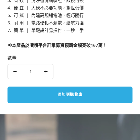
3. 省 錢
| 清淨機濾網驗證，該換再換
4. 便 宜
| 大砍不必要功能，驚世低價
5. 可 攜
| 內建高規鋰電池，輕巧隨行
6. 耐 用
| 電路優化不漏電，續航力強
7. 簡 單
| 單鍵設計易操作，一秒上手
📢本產品於嘖嘖平台群眾募資預購金額突破167萬！
數量:
減
增
少
加
數
數
添加到購物車
量
量
價格親民，入門首選