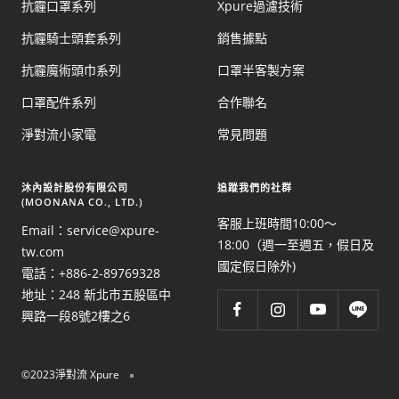
抗霾口罩系列
Xpure過濾技術
抗霾騎士頭套系列
銷售據點
抗霾魔術頭巾系列
口罩半客製方案
口罩配件系列
合作聯名
淨對流小家電
常見問題
​沐內設計股份有限公司
追蹤我們的社群
(MOONANA CO., LTD.)
客服上班時間10:00～
Email：service@xpure-
18:00（週一至週五，假日及
tw.com
國定假日除外)
電話：+886-2-89769328
地址：248 新北市五股區中
興路一段8號2樓之6
©2023淨對流 Xpure