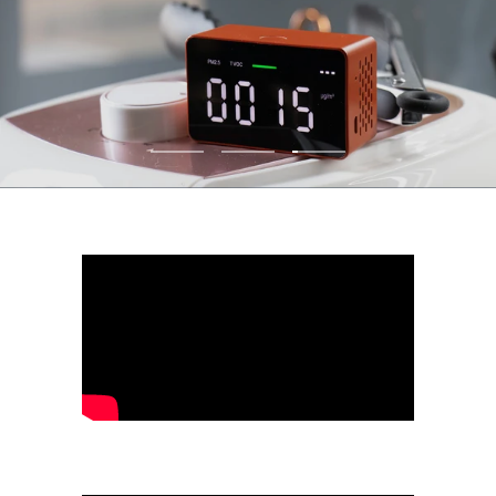
我要購買
到
到
到
圖
圖
圖
片
片
片
1
2
3