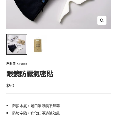
放
大
淨對流 XPURE
眼鏡防霧氣密貼
銷
$90
售
價
阻擋水氣，戴口罩眼鏡不起霧
格
防堵空隙，進化口罩過濾效能