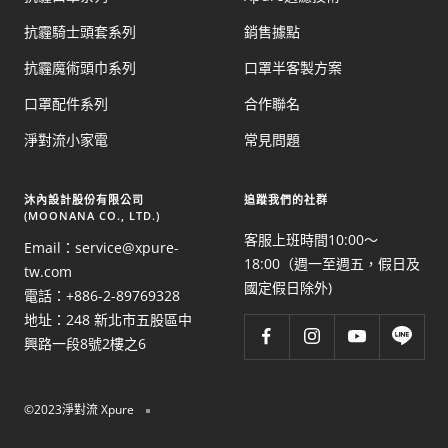
抗霾騎士頭套系列
銷售據點
抗霾魔術頭巾系列
口罩半客製方案
口罩配件系列
合作聯名
淨對流小家電
常見問題
​沐內設計股份有限公司
追蹤我們的社群
(MOONANA CO., LTD.)
客服上班時間10:00～
Email：service@xpure-
18:00（週一至週五，假日及
tw.com
國定假日除外)
電話：+886-2-89769328
地址：248 新北市五股區中
興路一段8號2樓之6
©2023淨對流 Xpure