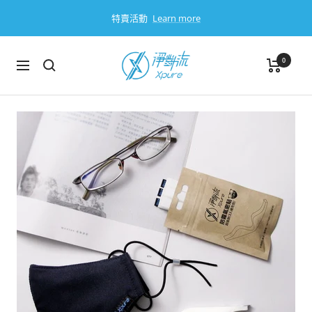
跳
特賣活動
Learn more
過
淨
0
導
對
航
流
Xpure