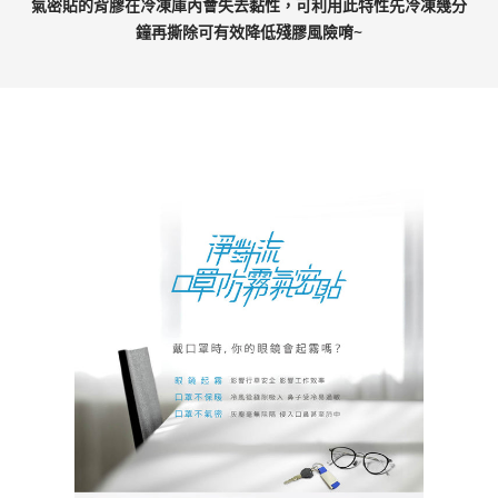
氣密貼的背膠在冷凍庫內會失去黏性，可利用此特性先冷凍幾分
鐘再撕除可有效降低殘膠風險唷~