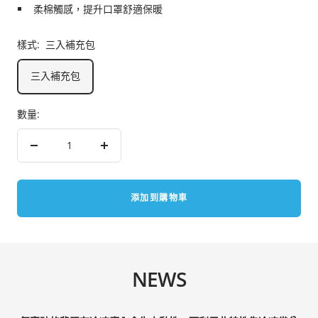
柔棉觸感，提升口罩舒適保暖
樣式:
三入補充包
三入補充包
數量:
減
增
少
加
數
數
添加到購物車
量
量
NEWS