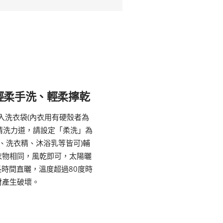
輕柔手洗、輕柔擰乾
入洗衣袋(內衣用有硬殼者為
清洗力道，請設定「柔洗」為
、洗衣精、沐浴乳等皆可)輔
衣物相同，風乾即可，太陽曬
時間直曬，溫度超過80度時
材產生破壞。