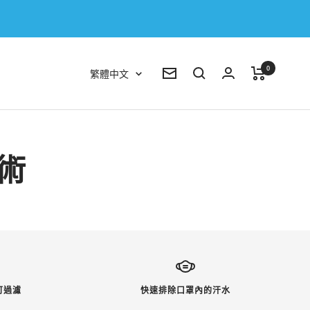
0
語
繁體中文
電
言
子
報
技術
可過濾
快速排除口罩內的汗水