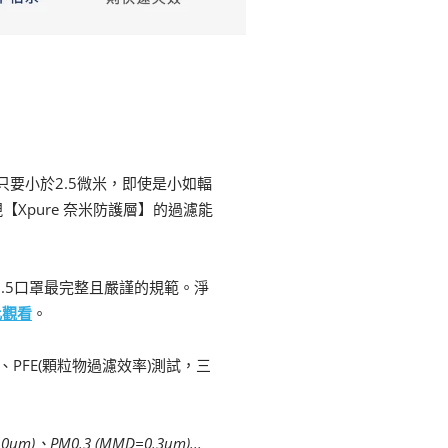
只要小於2.5微米，即使是小如輻
Xpure 奈米防護層】的過濾能
M2.5口罩最完整且嚴謹的規範。淨
此觀看
。
、PFE(顆粒物過濾效率)測試，三
PM0.3 (MMD=0.3um)...