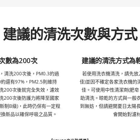
建議的清洗次數與方式
次數為200次
建議的清洗方式為
，清洗200次後，PM0.3的過
若使用洗衣機清洗，請先放
0約還有97%，PM2.5則維持
佳)並因不確定各家洗衣機的
洗200次後就完全失效，濾效
佳。可使用中性清潔劑(肥皂
洗200次後防護力將降至國家
助清洗。晾乾的方式與一般
80新制B級)，此時仍保有一定程
到無妨，但請避開夏日太陽長
更換新品以確保呼吸之品質。
會開始對濾