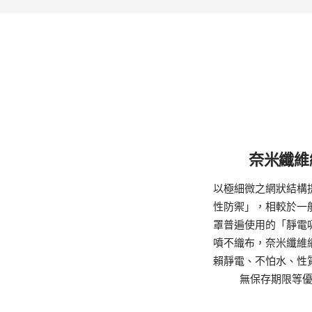
奈米纖維
以極細微之網狀結構
性防禦」，相較於一
罩普遍使用的「靜電
噴不織布，奈米纖維
賴靜電、不怕水、性
無保存期限等