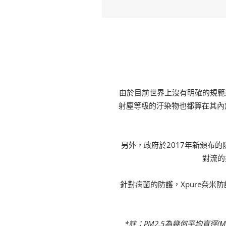
由於目前世界上沒有明確的規範來
射塵等級的汙染物也都算在其內)
另外，政府於2017年新頒布的防
對流的
針對病菌的防護，Xpure奈米防
*註：PM2.5為幾何平均直徑(MMD