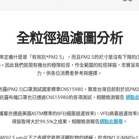
全粒徑過濾圖分析
定義什麼是「有效抗*PM2.5」，而且PM2.5的尺寸是沒有下限的(
。因此我們就現有機台的極限粒徑，作全範圍的粒徑掃描，忠實呈現【
力，供各位消費者參考與選擇。
霾(PM2.5)口罩測試國家標準CNS15980，算是台灣目前對於抗P
抗霾布織口罩也已通過CNS15980的各項測試，相關檢測報告
請點
護層亦通過美國ASTM標準的BFE(細菌過濾效率)、VFE(病毒過濾效率)
項皆取得大於99.5%之成果，相關檢測報告
請點此觀看
。
)2.5 um以下之各類空氣懸浮顆粒物的總稱，包含PM1.0 (MMD=1.0um)、