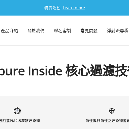
特賣活動
Learn more
產品介紹
關於我們
聯名客製
常見問題
淨對流專欄
pure Inside 核心過濾
效阻擋PM2.5粒狀汙染物
油性與非油性之汙染物皆