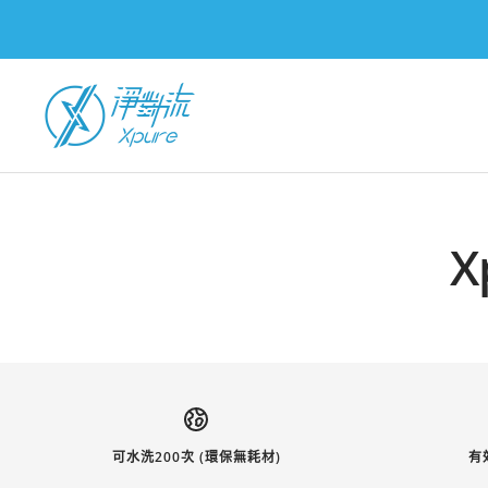
跳
過
淨
對
流
Xpure
X
可水洗200次 (環保無耗材)
有