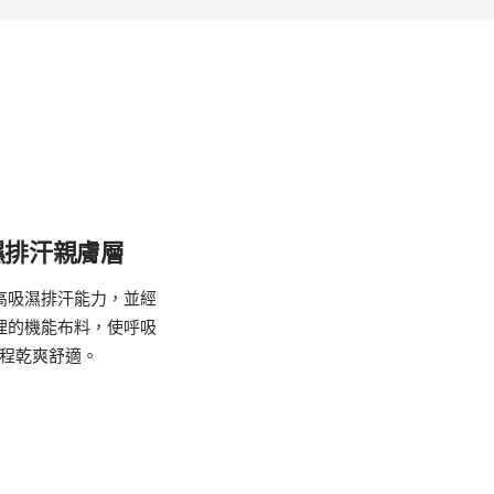
濕排汗親膚層
高吸濕排汗能力，並經
理的機能布料，使呼吸
程乾爽舒適。