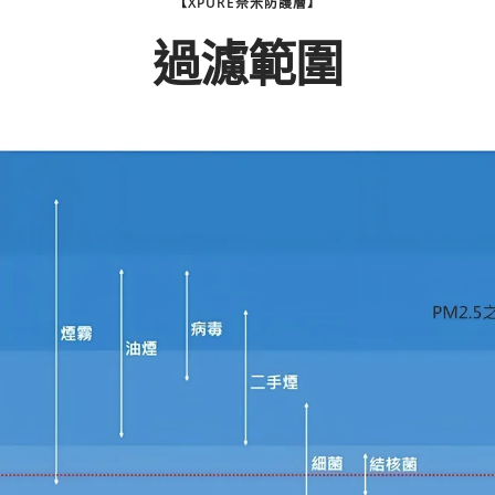
【XPURE奈米防護層】
過濾範圍