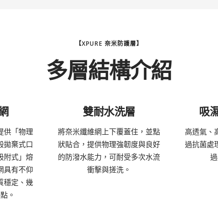
【XPURE 奈米防護層】
多層結構介紹
網
雙耐水洗層
吸
提供「物理
將奈米纖維網上下覆蓋住，並點
高透氣、
般拋棄式口
狀貼合，提供物理強韌度與良好
過抗菌處
吸附式」熔
的防潑水能力，可耐受多次水流
過
網具有不仰
衝擊與搓洗。
質穩定、幾
優點。